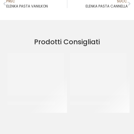
PREC
SUCC.
ELENKA PASTA VANILKON
ELENKA PASTA CANNELLA
Prodotti Consigliati
JOYPASTE BISCOCREMA
JOYPASTE FROLLINO
CT 6 x 1.2 KG
CT 6 x 1.2 KG