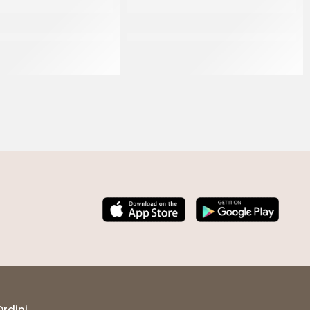
ODA D’ARAGOSTA MEDIA
IDCAM SFOGLIATELLA SANTA ROSA
60 GR
140 GR
CT 5 KG
CT 60 x 140 GR
Ordini