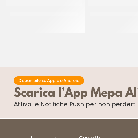
DONUT PINK ”THE SIMPSON” 55GR
PAC GEL CIAMBELLA MI
CT 48 x 55 GR
CT 2,5
Disponibile su Apple e Android
Scarica l’App Mepa A
Attiva le Notifiche Push
per non perdert
Contatti