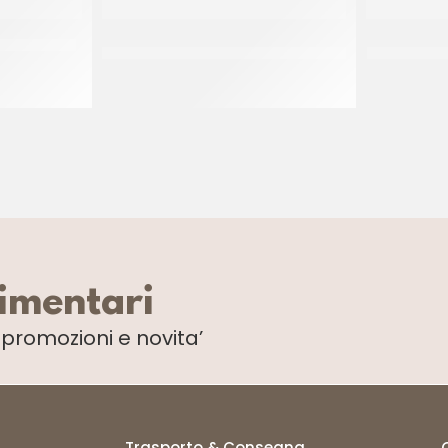
GNON 30 GR
M.FROZEN MINI TRECCINA NOCI
PAC GEL C
PECAN P/F 42 GR
CT 120 x 42 GR
limentari
i
promozioni e novita’
Trasporto & Consegna