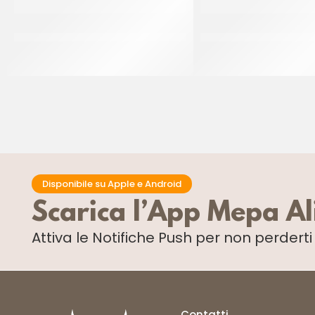
PAC GEL CORNETTO CIOK
PAC GEL CORNETTO 
ZUCCHERATO P/F
BLACK&WHITE 
CT 40 PZ
CT 40 PZ
Disponibile su Apple e Android
Scarica l’App Mepa A
Attiva le Notifiche Push
per non perdert
Contatti