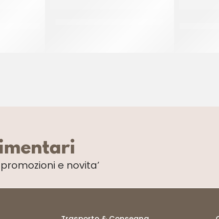
STELLATO
DONUT PINK ”THE SIMPSON” 55GR
IDCAM S
P/F
G
CT 48 x 55 GR
limentari
i
promozioni e novita’
Trasporto & Consegna