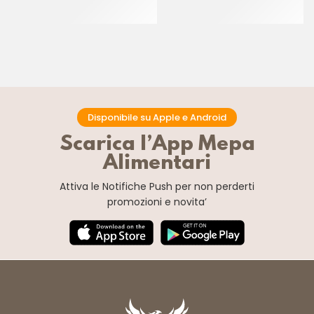
3X3
COD. 549
CT 5 KG
CF 900 GR
Disponibile su Apple e Android
Scarica l’App Mepa
Alimentari
Attiva le Notifiche Push
per non perderti
promozioni e novita’