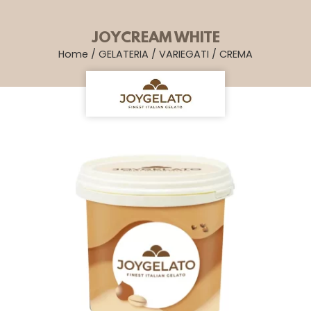
JOYCREAM WHITE
Home
/
GELATERIA
/
VARIEGATI
/
CREMA