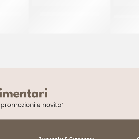
PSON” 55GR
IDCAM TAPPO MIGNON 16 GR
LA PAL
CT 6 KG
limentari
i
promozioni e novita’
Trasporto & Consegna