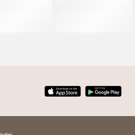
ERMITANA – RICOTTA
PAC GEL CIAMBELLA MAXI ± 100 GR
ZUCCHERATA
CT 30 x ± 100 GR
CF 6 KG
Ordini