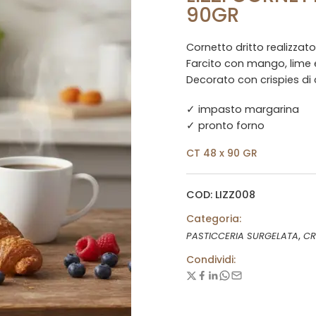
90GR
Cornetto dritto realizzato
Farcito con mango, lime
Decorato con crispies di 
✓ impasto margarina
✓ pronto forno
CT 48 x 90 GR
COD: LIZZ008
Categoria:
,
PASTICCERIA SURGELATA
CR
Condividi: