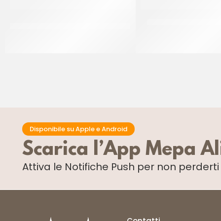
PAC GEL CORNETTO STELLATO
DONUT PINK ”THE SIM
BLACK&WHITE P/F
CT 48 x 55 GR
CT 40 PZ
Disponibile su Apple e Android
Scarica l’App Mepa A
Attiva le Notifiche Push
per non perdert
Contatti