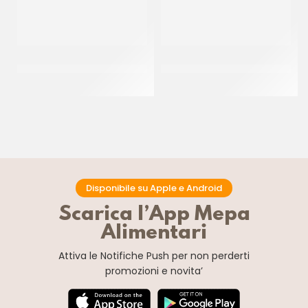
PAC GEL CORNETTO
PAC GEL CIAMBELLA MAXI ±
STELLATO BLACK&WHITE P/F
100 GR
CT 40 PZ
CT 30 x ± 100 GR
Disponibile su Apple e Android
Scarica l’App Mepa
Alimentari
Attiva le Notifiche Push
per non perderti
promozioni e novita’