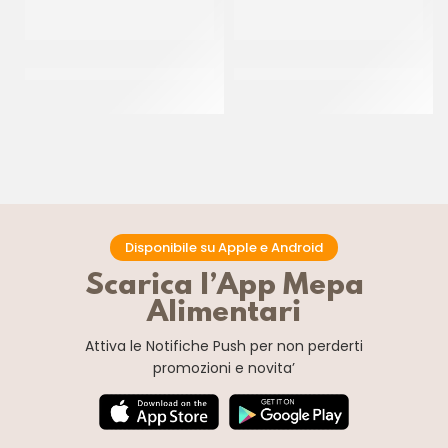
PAC GEL CORNETTO CIOK
DONUT GLASSATO ”MILKA”
ZUCCHERATO P/F
55GR
CT 40 PZ
CT 48 x 55 GR
Disponibile su Apple e Android
Scarica l’App Mepa
Alimentari
Attiva le Notifiche Push
per non perderti
promozioni e novita’