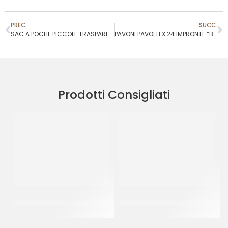
PREC
SUCC.
SAC A POCHE PICCOLE TRASPARENTI H30 CM
PAVONI PAVOFLEX 24 IMPRONTE “BOCCIOLO” COD. PX039
Prodotti Consigliati
SCHNEIDER BECCUCCIO
SCHNEIDER BECCUCCIO
FORO A STELLA MM 10
FORO A STELLA MM 15