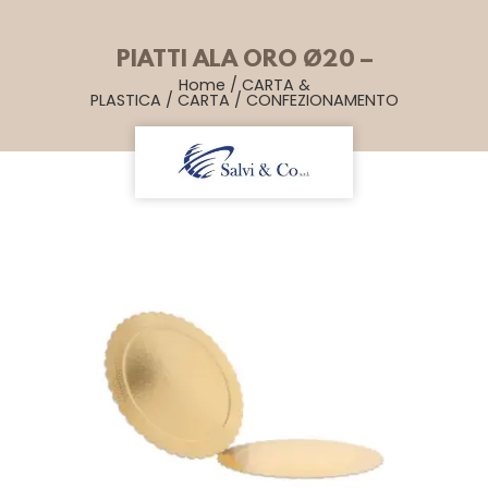
PIATTI ALA ORO Ø20 –
Home
/
CARTA &
PLASTICA
/
CARTA
/
CONFEZIONAMENTO