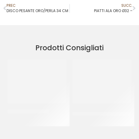
PREC
SUCC.
DISCO PESANTE ORO/PERLA 34 CM
PIATTI ALA ORO Ø32 –
Prodotti Consigliati
PIATTI ALA ORO Ø30
GELATIERA GRIGIA PESANTE
4750 CC
CF 10 KG
CT 150 PZ