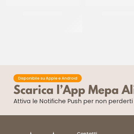
PIATTI ALA ORO Ø32
PIATTI ALA ORO
CF 10 KG
CF 10 PZ
Disponibile su Apple e Android
Scarica l’App Mepa A
Attiva le Notifiche Push
per non perdert
Contatti