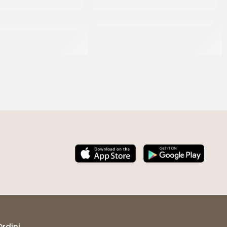
 GRANITA IN PLASTICA
BUSTE MOPLEFAN 1,9 KG CM 50X70
14CM
CF 100 PZ
CF 1 KG
Ordini