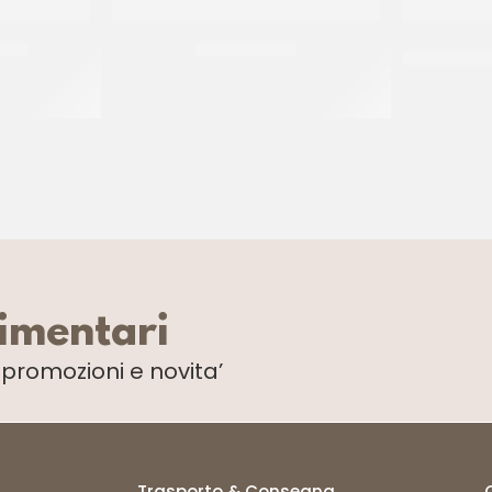
 Ø30
BAVARESE Ø18
CUCCHIAIO
CT 5 KG
limentari
i
promozioni e novita’
Trasporto & Consegna