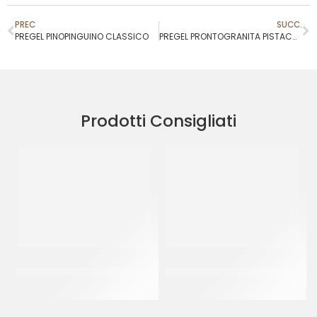
PREC
SUCC.
PREGEL PINOPINGUINO CLASSICO
PREGEL PRONTOGRANITA PISTACCHIO
Prodotti Consigliati
PREGEL PASTA CLASSICA
PREGEL PANNACREMA
CREMA PECAN
VANIGLIA
CT 2 x 2.5 KG
CT 6 x 1.1 KG