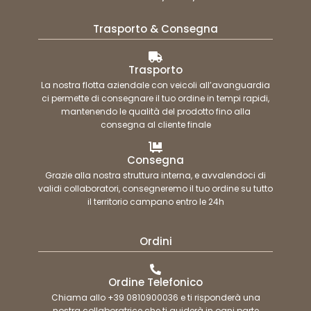
Trasporto & Consegna
Trasporto
La nostra flotta aziendale con veicoli all’avanguardia
ci permette di consegnare il tuo ordine in tempi rapidi,
mantenendo le qualità del prodotto fino alla
consegna al cliente finale
Consegna
Grazie alla nostra struttura interna, e avvalendoci di
validi collaboratori, consegneremo il tuo ordine su tutto
il territorio campano entro le 24h
Ordini
Ordine Telefonico
Chiama allo +39 0810900036 e ti risponderà una
nostra collaboratrice che ti guiderà in ogni parte