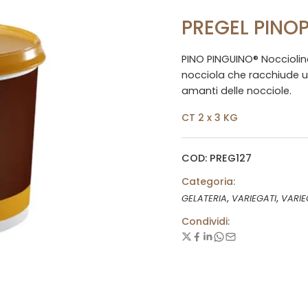
PREGEL PINO
PINO PINGUINO® Nocciolin
nocciola che racchiude un
amanti delle nocciole.
CT 2 x 3 KG
COD: PREG127
Categoria:
,
,
GELATERIA
VARIEGATI
VARIE
Condividi: