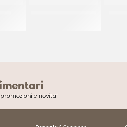
CREMA
VARIEGO’ CHOCOMILKY & CEREALS
PREGEL 
CF 3 KG
limentari
i
promozioni e novita’
Trasporto & Consegna