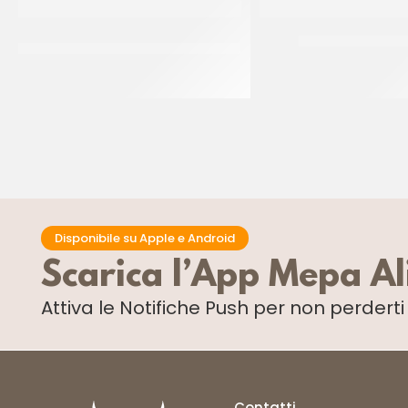
PREGEL PASTA CLASSICA CREMA
JOYPASTE BISCO
PECAN
CT 6 x 1.2 KG
CT 2 x 2.5 KG
Disponibile su Apple e Android
Scarica l’App Mepa A
Attiva le Notifiche Push
per non perdert
Contatti