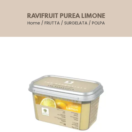
RAVIFRUIT PUREA LIMONE
Home
/
FRUTTA
/
SURGELATA
/
POLPA