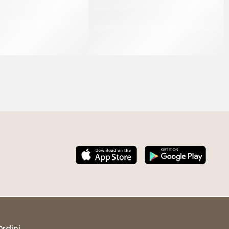
 10 FETTE COD. 920
AMBROSIO CILIEGIE VERDI 18/20
INTERE COD. 502
CF 565 GR
CT 5 KG
Ordini