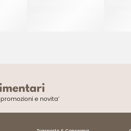
NCIO 3X3
AMBROSIO CEDRO A COPPE COD.
ANANAS
549
CF 900 GR
limentari
i
promozioni e novita’
Trasporto & Consegna