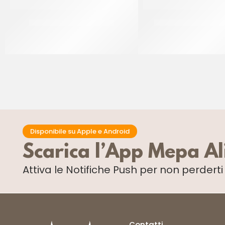
RAVIFRUIT PUREA ANANAS
CRISPO CUBETTI ARA
CT 5 x 1 KG
CT 5 KG
Disponibile su Apple e Android
Scarica l’App Mepa A
Attiva le Notifiche Push
per non perdert
Contatti