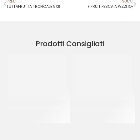
PREC
SUCC.
TUTTAFRUTTA TROPICALE 9X9
F.FRUIT PESCA A PEZZI IQF
Prodotti Consigliati
RAVIFRUIT PUREA ANANAS
AMBROSIO CEDRO A COPPE
COD. 549
CT 5 x 1 KG
CF 900 GR