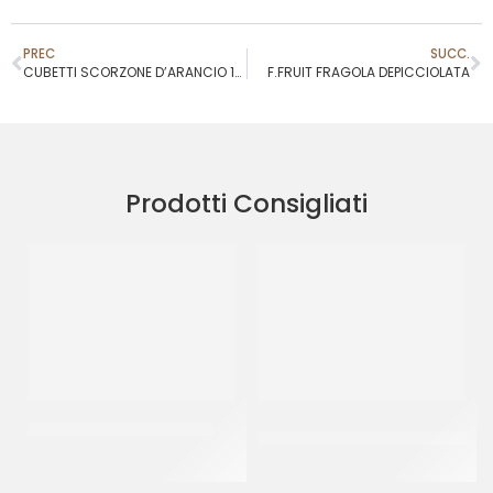
PREC
SUCC.
CUBETTI SCORZONE D’ARANCIO 12X12 *SE
F.FRUIT FRAGOLA DEPICCIOLATA
Prodotti Consigliati
RAVIFRUIT PUREA ANANAS
CRISPO CUBETTI ARANCIO
3X3
CT 5 x 1 KG
CT 5 KG