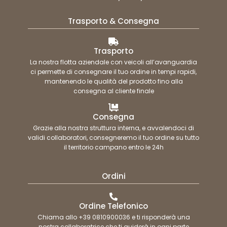
Trasporto & Consegna
Trasporto
La nostra flotta aziendale con veicoli all’avanguardia
ci permette di consegnare il tuo ordine in tempi rapidi,
mantenendo le qualità del prodotto fino alla
consegna al cliente finale
Consegna
Grazie alla nostra struttura interna, e avvalendoci di
validi collaboratori, consegneremo il tuo ordine su tutto
il territorio campano entro le 24h
Ordini
Ordine Telefonico
Chiama allo +39 0810900036 e ti risponderà una
nostra collaboratrice che ti guiderà in ogni parte