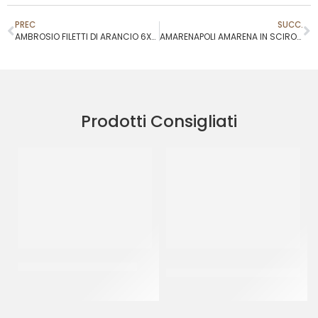
PREC
SUCC.
AMBROSIO FILETTI DI ARANCIO 6X60
AMARENAPOLI AMARENA IN SCIROPPO
Prodotti Consigliati
RAVIFRUIT PUREA ANANAS
CRISPO CUBETTI ARANCIO
3X3
CT 5 x 1 KG
CT 5 KG