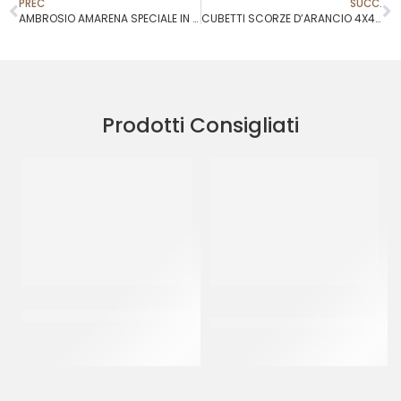
PREC
SUCC.
AMBROSIO AMARENA SPECIALE IN LATTA
CUBETTI SCORZE D’ARANCIO 4X4 FL
Prodotti Consigliati
CRISPO CUBETTI ARANCIO
AMBROSIO CILIEGIE
3X3
COCKTAIL CON GAMBO
VERDE
CT 5 KG
CF 750 GR