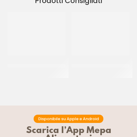
Prodotti Consigliati
PAC GEL CORNETTO
DONUT GLASSATO ”MILKA”
STELLATO BLACK&WHITE P/F
55GR
CT 40 PZ
CT 48 x 55 GR
Disponibile su Apple e Android
Scarica l’App Mepa