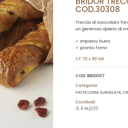
BRIDOR TREC
COD.30308
Treccia al cioccolato fo
un generoso ripieno di c
✓ impasto burro
✓ pronto forno
CT 70 x 90 GR
COD: BRID007
Categoria:
,
PASTICCERIA SURGELATA
CR
Condividi: