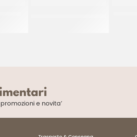
PSON” 55GR
IDCAM SFOGLIATELLA RICCIA
PAC GEL C
MIGNON 40 GR
CT 7 KG
limentari
i
promozioni e novita’
Trasporto & Consegna