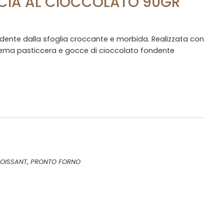
CIA AL CIOCCOLATO 90GR
ndente dalla sfoglia croccante e morbida. Realizzata con
rema pasticcera e gocce di cioccolato fondente
,
OISSANT
PRONTO FORNO