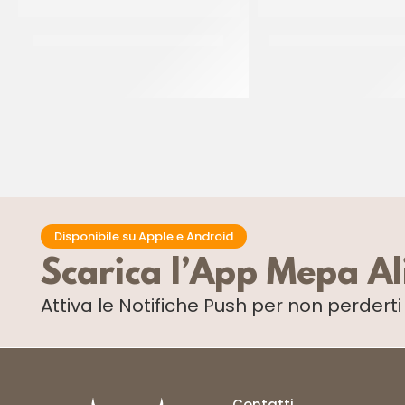
DONUT GLASSATO ”MILKA” 55GR
DONUT PINK ”THE SIM
CT 48 x 55 GR
CT 48 x 55 GR
Disponibile su Apple e Android
Scarica l’App Mepa A
Attiva le Notifiche Push
per non perdert
Contatti