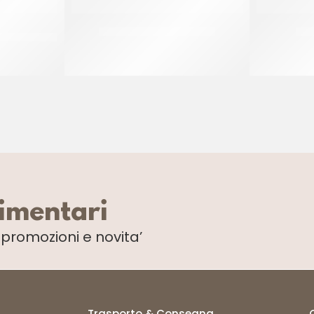
 ALBICOCCA
PRIMAT PIPING JELL ROSA
CRE
45%
CF 1.3 KG
limentari
i
promozioni e novita’
Trasporto & Consegna