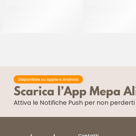
IRCA MIRAGEL SPRAY NEUTRO
ITALCANDITI PASSATA
PANAMA PLUS 
CF 12 KG
CF 6 KG
Disponibile su Apple e Android
Scarica l’App Mepa A
Attiva le Notifiche Push
per non perdert
Contatti