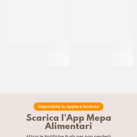
PANNA FRESCA 35% UHT
GOURMET CHEF CREMA
SENZA LATTOSIO
VEGETALE PER CUCINA
CT 12 x 1 LT
CT 20 x 500 ML
Disponibile su Apple e Android
Scarica l’App Mepa
Alimentari
Attiva le Notifiche Push
per non perderti