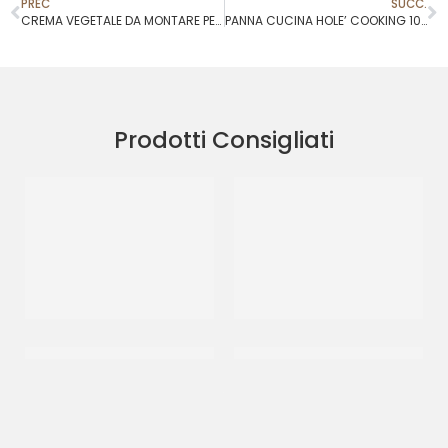
PREC
SUCC.
CREMA VEGETALE DA MONTARE PER CUCINA HOPLA’
PANNA CUCINA HOLE’ COOKING 10 LT
Prodotti Consigliati
MASCARPONE UHT TREVALLI
PANNA CUCINA HOLE’
PROF
COOKING 10 LT
CT 12 x 1 LT
CF 10 LT