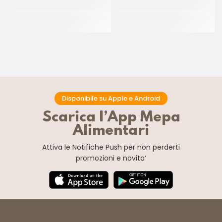
PANNA FRESCA 35% UHT
GOURMET CHEF CREMA
SENZA LATTOSIO
VEGETALE PER CUCINA
CT 12 x 1 LT
CT 20 x 500 ML
Disponibile su Apple e Android
Scarica l’App Mepa
Alimentari
Attiva le Notifiche Push
per non perderti
promozioni e novita’