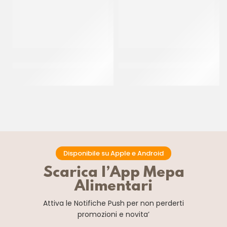
MASCARPONE UHT TREVALLI
PANNA FRESCA 35% UHT
PROF
SENZA LATTOSIO
CT 12 x 1 LT
CT 12 x 1 LT
Disponibile su Apple e Android
Scarica l’App Mepa
Alimentari
Attiva le Notifiche Push
per non perderti
promozioni e novita’