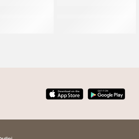
ETALE DA MONTARE PER
SERVICE CREMA VEGETALE PER
UCINA HOPLA’
CUCINA
CT 12 x 1 LT
CT 24 x 200 ML
Ordini