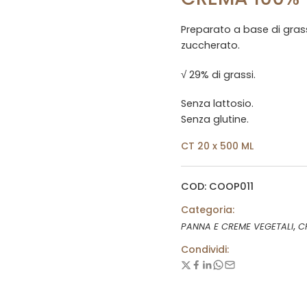
Preparato a base di grass
zuccherato.
√ 29% di grassi.
Senza lattosio.
Senza glutine.
CT 20 x 500 ML
COD: COOP011
Categoria:
,
PANNA E CREME VEGETALI
C
Condividi: