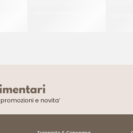
COOKING 10
PANNA DA CUCINA TREVALLI SLIM
CREMA VEG
C
CT 12 x 500 ML
limentari
i
promozioni e novita’
Trasporto & Consegna