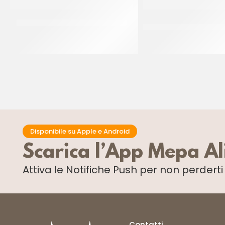
MASCARPONE UHT TREVALLI PROF
PANNA CUCINA HOLE’ 
LT
CT 12 x 1 LT
CF 10 LT
Disponibile su Apple e Android
Scarica l’App Mepa A
Attiva le Notifiche Push
per non perdert
Contatti