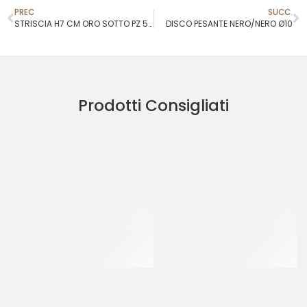
PREC
SUCC.
STRISCIA H7 CM ORO SOTTO PZ 5 KG
DISCO PESANTE NERO/NERO Ø10
Prodotti Consigliati
PIATTI ALA ORO Ø30
BAVARESE Ø28
CF 10 PZ
CT 5 KG