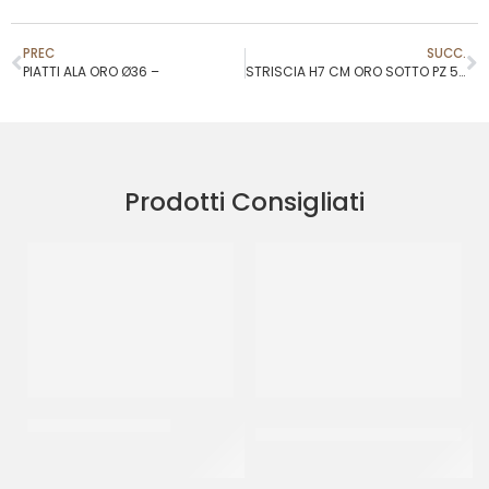
PREC
SUCC.
PIATTI ALA ORO Ø36 –
STRISCIA H7 CM ORO SOTTO PZ 5 KG
Prodotti Consigliati
PIATTI ALA ORO Ø32
CUCCHIAIO GRANITA IN
PLASTICA 14CM
CF 10 KG
CF 1 KG