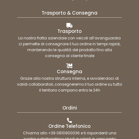
Trasporto & Consegna
Trasporto
La nostra flotta aziendale con veicoli all’avanguardia
ci permette di consegnare il tuo ordine in tempi rapidi,
mantenendo le qualità del prodotto fino alla
consegna al cliente finale
Consegna
Grazie alla nostra struttura interna, e avvalendoci di
validi collaboratori, consegneremo il tuo ordine su tutto
il territorio campano entro le 24h
Ordini
Ordine Telefonico
Chiama allo +39 0810900036 e ti risponderà una
nostra collaboratrice che ti guiderà in ogni parte