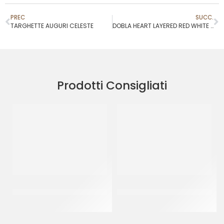
PREC
SUCC.
TARGHETTE AUGURI CELESTE
DOBLA HEART LAYERED RED WHITE COD.79097
Prodotti Consigliati
NUMERO 9 PER CANDELINE
SPRINKLES
ORO
BIANCO&ARGENTO 36
CF 10 PZ
CF 500 GR