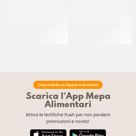
PAC GEL CORNETTO
DONUT GLASSATO ”MILKA”
STELLATO BLACK&WHITE P/F
55GR
CT 40 PZ
CT 48 x 55 GR
Disponibile su Apple e Android
Scarica l’App Mepa
Alimentari
Attiva le Notifiche Push
per non perderti
promozioni e novita’