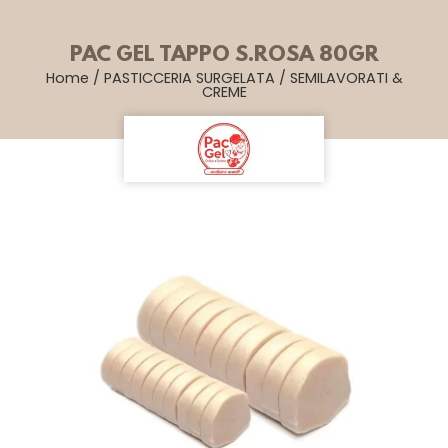
PAC GEL TAPPO S.ROSA 80GR
Home
/
PASTICCERIA SURGELATA
/
SEMILAVORATI &
CREME