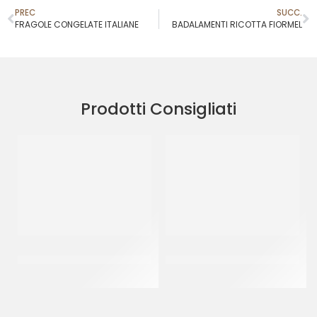
PREC
SUCC.
FRAGOLE CONGELATE ITALIANE
BADALAMENTI RICOTTA FIORMEL
Prodotti Consigliati
PAC GEL CORNETTO
IDCAM TAPPO GRANDE 55
STELLATO BLACK&WHITE P/F
GR
CT 40 PZ
CT 150 x 55 GR