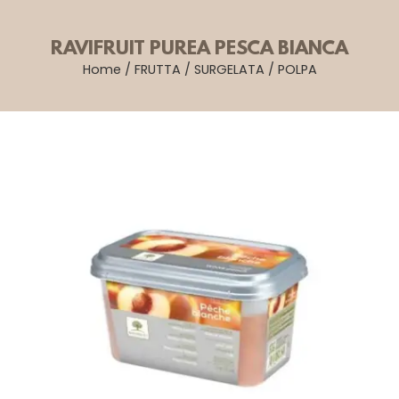
RAVIFRUIT PUREA PESCA BIANCA
Home
/
FRUTTA
/
SURGELATA
/
POLPA