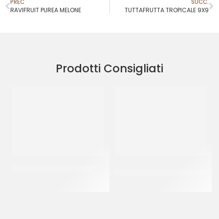
PREC
SUCC.
RAVIFRUIT PUREA MELONE
TUTTAFRUTTA TROPICALE 9X9
Prodotti Consigliati
RAVIFRUIT PUREA ANANAS
CRISPO CUBETTI ARANCIO
3X3
CT 5 x 1 KG
CT 5 KG