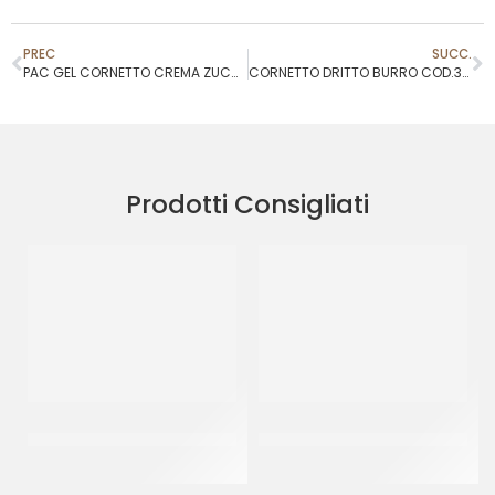
PREC
SUCC.
PAC GEL CORNETTO CREMA ZUCCHERATO P/F 90GR
CORNETTO DRITTO BURRO COD.33250
Prodotti Consigliati
PAC GEL CORNETTO
DONUT PINK ”THE SIMPSON”
STELLATO BLACK&WHITE P/F
55GR
CT 40 PZ
CT 48 x 55 GR