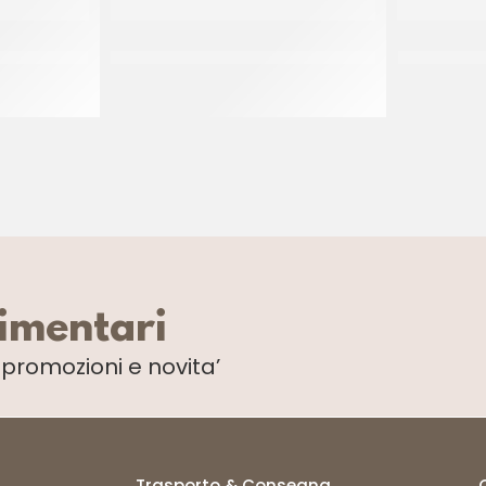
 VEGETALE
CREMA VEGETALE DA MONTARE PER
SERVICE
CUCINA HOPLA’
L
CT 12 x 1 LT
limentari
i
promozioni e novita’
Trasporto & Consegna