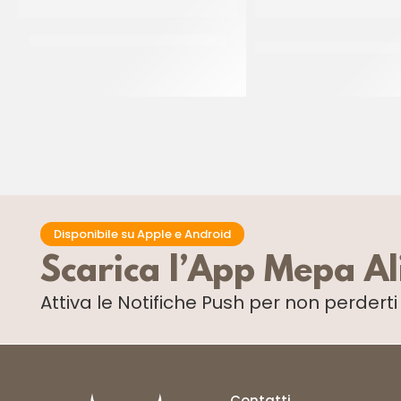
MASCARPONE UHT TREVALLI PROF
GOURMET CHEF CREMA
PER CUCINA
CT 12 x 1 LT
CT 20 x 500 M
Disponibile su Apple e Android
Scarica l’App Mepa A
Attiva le Notifiche Push
per non perdert
Contatti