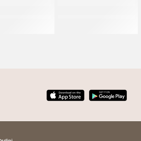
 CREMA VEGETALE PER
CREMA VEGETALE NON ZUCCHERATA
CUCINA
34% GOURMET GOLD
CT 20 x 500 ML
CT 12 X 1 LT
Ordini