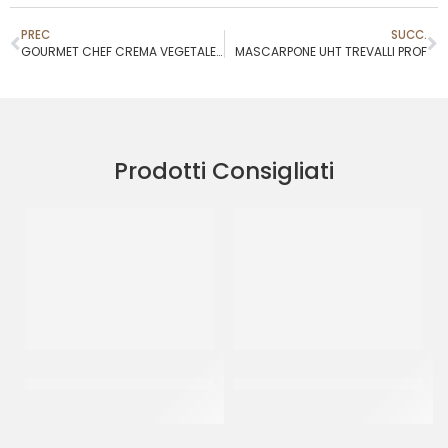
PREC
SUCC.
GOURMET CHEF CREMA VEGETALE PER CUCINA
MASCARPONE UHT TREVALLI PROF
Prodotti Consigliati
MASCARPONE UHT TREVALLI
GOURMET CHEF CREMA
PROF
VEGETALE PER CUCINA
CT 12 x 1 LT
CT 20 x 500 ML