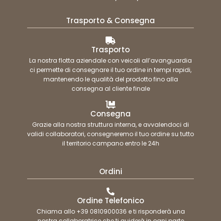
Trasporto & Consegna
Trasporto
La nostra flotta aziendale con veicoli all’avanguardia
ci permette di consegnare il tuo ordine in tempi rapidi,
mantenendo le qualità del prodotto fino alla
consegna al cliente finale
Consegna
Grazie alla nostra struttura interna, e avvalendoci di
validi collaboratori, consegneremo il tuo ordine su tutto
il territorio campano entro le 24h
Ordini
Ordine Telefonico
Chiama allo +39 0810900036 e ti risponderà una
nostra collaboratrice che ti guiderà in ogni parte