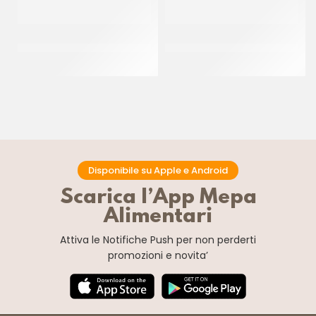
PANNA FRESCA 35% UHT
GOURMET CHEF CREMA
SENZA LATTOSIO
VEGETALE PER CUCINA
CT 12 x 1 LT
CT 20 x 500 ML
Disponibile su Apple e Android
Scarica l’App Mepa
Alimentari
Attiva le Notifiche Push
per non perderti
promozioni e novita’