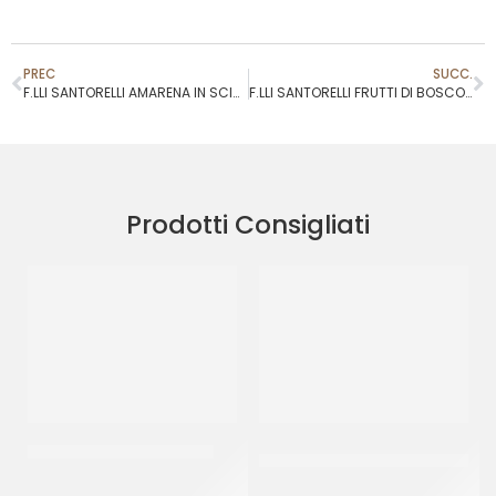
PREC
SUCC.
F.LLI SANTORELLI AMARENA IN SCIROPPO INTERA 20/22
F.LLI SANTORELLI FRUTTI DI BOSCO SEMICANDITI
Prodotti Consigliati
RAVIFRUIT PUREA ANANAS
CRISPO CUBETTI ARANCIO
3X3
CT 5 x 1 KG
CT 5 KG