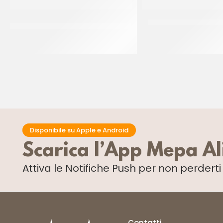
PAC GEL CORNETTO STELLATO
DONUT PINK ”THE SIM
BLACK&WHITE P/F
CT 48 x 55 GR
CT 40 PZ
Disponibile su Apple e Android
Scarica l’App Mepa A
Attiva le Notifiche Push
per non perdert
Contatti