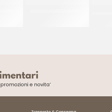
PSON” 55GR
DONUT GLASSATO ”MILKA” 55GR
IDCAM SFO
CT 48 x 55 GR
limentari
i
promozioni e novita’
Trasporto & Consegna