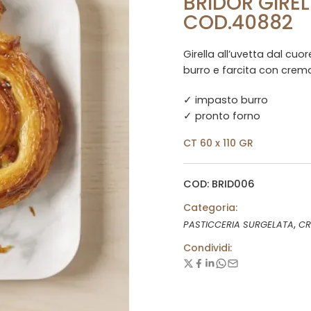
BRIDOR GIREL
COD.40882
Girella all’uvetta dal cu
burro e farcita con crem
✓ impasto burro
✓ pronto forno
CT 60 x 110 GR
COD: BRID006
Categoria:
,
PASTICCERIA SURGELATA
CR
Condividi: