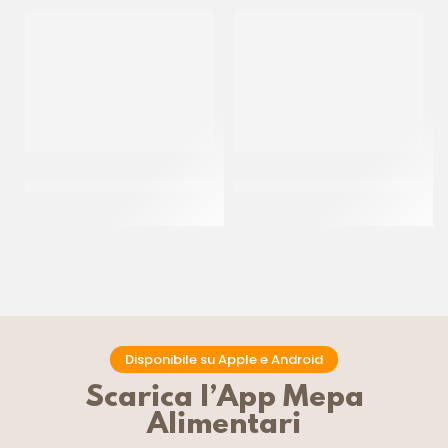
PAC GEL CORNETTO CIOK
DONUT GLASSATO ”MILKA”
ZUCCHERATO P/F
55GR
CT 40 PZ
CT 48 x 55 GR
Disponibile su Apple e Android
Scarica l’App Mepa
Alimentari