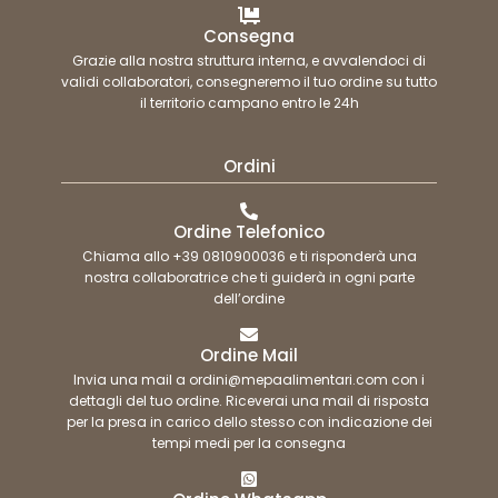
Consegna
Grazie alla nostra struttura interna, e avvalendoci di
validi collaboratori, consegneremo il tuo ordine su tutto
il territorio campano entro le 24h
Ordini
Ordine Telefonico
Chiama allo +39 0810900036 e ti risponderà una
nostra collaboratrice che ti guiderà in ogni parte
dell’ordine
Ordine Mail
Invia una mail a ordini@mepaalimentari.com con i
dettagli del tuo ordine. Riceverai una mail di risposta
per la presa in carico dello stesso con indicazione dei
tempi medi per la consegna